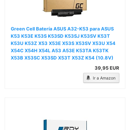
Green Cell Batería ASUS A32-K53 para ASUS
K53 K53E K53S K53SD K53SJ K53SV K53T
K53U K53Z X53 X53E X53S X53SV X53U X54
X54C X54H X54L A53 A53E K53TA K53TK
X53B X53SC X53SD X53T X53Z K54 (10.8V)
39,95 EUR
Ir a Amazon