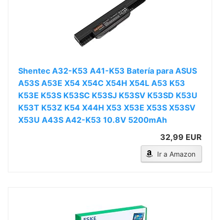
Shentec A32-K53 A41-K53 Batería para ASUS
A53S A53E X54 X54C X54H X54L A53 K53
K53E K53S K53SC K53SJ K53SV K53SD K53U
K53T K53Z K54 X44H X53 X53E X53S X53SV
X53U A43S A42-K53 10.8V 5200mAh
32,99 EUR
Ir a Amazon