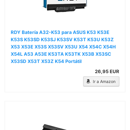
RDY Batería A32-K53 para ASUS K53 K53E
K53S K53SD K53SJ K53SV K53T K53U K53Z
X53 X53E X53S X53SV X53U X54 X54C X54H
X54L A53 A53E K53TA K53TK X53B X53SC
X53SD X53T X53Z K54 Portátil
26,95 EUR
Ir a Amazon