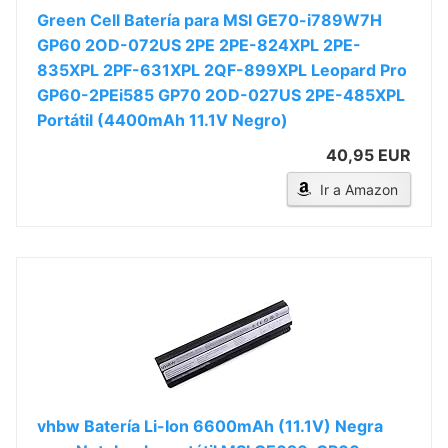
Green Cell Batería para MSI GE70-i789W7H
GP60 2OD-072US 2PE 2PE-824XPL 2PE-
835XPL 2PF-631XPL 2QF-899XPL Leopard Pro
GP60-2PEi585 GP70 2OD-027US 2PE-485XPL
Portátil (4400mAh 11.1V Negro)
40,95 EUR
Ir a Amazon
vhbw Batería Li-Ion 6600mAh (11.1V) Negra