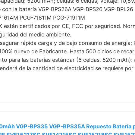
 Capacidad: 5200 mAh; celdas: 6 celdas; Voltaje: 10,8V
e con la batería VGP-BPS26A VGP-BPS26 VGP-BPL26 C
-71614M PCG-71811M PCG-71911M
 están certificados por CE, FCC por seguridad. Norm
eguridad del medio ambiente.
segurar rápida carga y de bajo consumo de energía; P
 100% nuevo de Fabricante. Hasta 500 ciclos de recarga
o para las baterías estándar (6 celdas, 5200 mAh): 
nderá de la cantidad de electricidad se requiere por el
0mAh VGP-BPS35 VGP-BPS35A Repuesto Batería pa
2E SVF15217SC SVF14215SC SVF15218SC SVF152