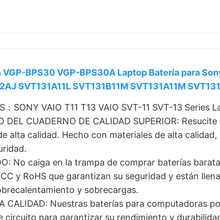
GP-BPS30 VGP-BPS30A Laptop Batería para Sony 
12AJ SVT131A11L SVT131B11M SVT131A11M SVT13
ONY VAIO T11 T13 VAIO SVT-11 SVT-13 Series Lap
DEL CUADERNO DE CALIDAD SUPERIOR: Resucite su c
lta calidad. Hecho con materiales de alta calidad, ce
uridad.
o caiga en la trampa de comprar baterías baratas 
 FCC y RoHS que garantizan su seguridad y están lle
sobrecalentamiento y sobrecargas.
LIDAD: Nuestras baterías para computadoras portá
e circuito para garantizar su rendimiento y durabilida