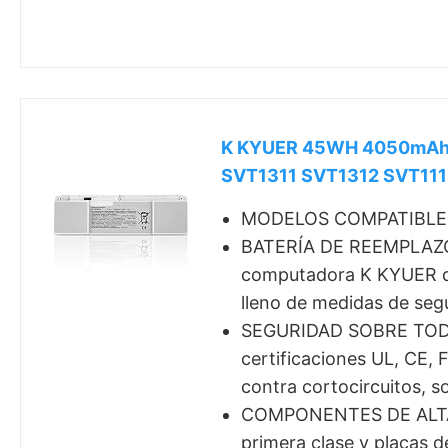
K KYUER 45WH 4050mAh V
SVT1311 SVT1312 SVT11
MODELOS COMPATIBLES：S
BATERÍA DE REEMPLAZO 
computadora K KYUER de a
lleno de medidas de seg
SEGURIDAD SOBRE TODO: N
certificaciones UL, CE,
contra cortocircuitos, 
COMPONENTES DE ALTA CA
primera clase y placas d