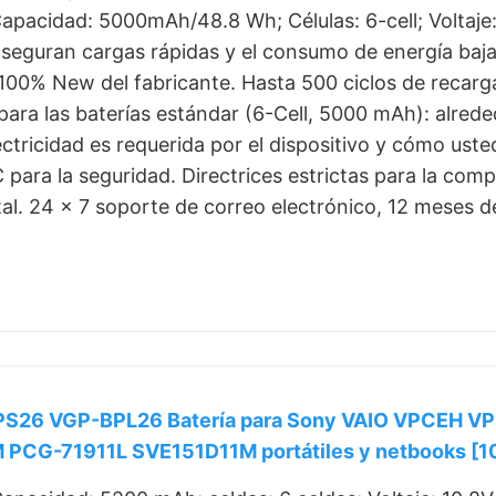
 Capacidad: 5000mAh/48.8 Wh; Células: 6-cell; Voltaje
aseguran cargas rápidas y el consumo de energía baja
100% New del fabricante. Hasta 500 ciclos de recarga d
ara las baterías estándar (6-Cell, 5000 mAh): alrede
tricidad es requerida por el dispositivo y cómo uste
 para la seguridad. Directrices estrictas para la com
l. 24 x 7 soporte de correo electrónico, 12 meses de
S26 VGP-BPL26 Batería para Sony VAIO VPCEH
PCG-71911L SVE151D11M portátiles y netbooks [