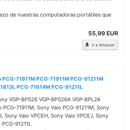
azo de nuestras computadoras portátiles que
55,99 EUR
Ir a Amazon
aio PCG-71811M PCG-71911M PCG-91211M
1813L PCG-71614M PCG-91211L
ía Sony VGP-BPS26 VGP-BPS26A VGP-BPL26
aio PCG-71911M, Sony Vaio PCG-91211M, Sony
G, Sony Vaio VPCEH, Sony Vaio VPCEJ, Sony
o PCG-91211L