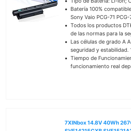
Tipo de Batería: Li-ion;
Batería 100% compatibl
Sony Vaio PCG-71 PCG
Todos los productos DTK
de las normas para la s
Las células de grado A A
seguridad y estabilidad.
Tiempo de Funcionamient
funcionamiento real depe
7XINbox 14.8V 40Wh 267
SVF14215CXB SVF1521A