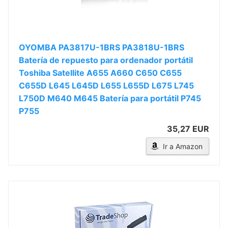
OYOMBA PA3817U-1BRS PA3818U-1BRS
Batería de repuesto para ordenador portátil
Toshiba Satellite A655 A660 C650 C655
C655D L645 L645D L655 L655D L675 L745
L750D M640 M645 Batería para portátil P745
P755
35,27 EUR
Ir a Amazon