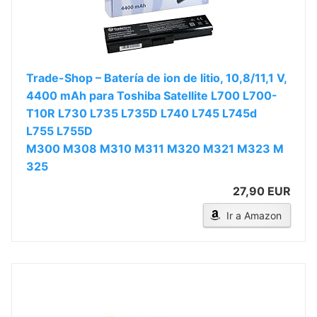
Trade-Shop – Batería de ion de litio, 10,8/11,1 V,
4400 mAh para Toshiba Satellite L700 L700-
T10R L730 L735 L735D L740 L745 L745d
L755 L755D
M300 M308 M310 M311 M320 M321 M323 M
325
27,90 EUR
Ir a Amazon