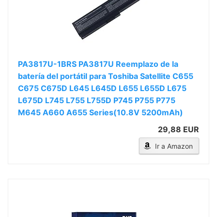
PA3817U-1BRS PA3817U Reemplazo de la
batería del portátil para Toshiba Satellite C655
C675 C675D L645 L645D L655 L655D L675
L675D L745 L755 L755D P745 P755 P775
M645 A660 A655 Series(10.8V 5200mAh)
29,88 EUR
Ir a Amazon