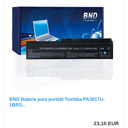
BND Batería para portátil Toshiba PA3817U-
1BRS...
23,10 EUR