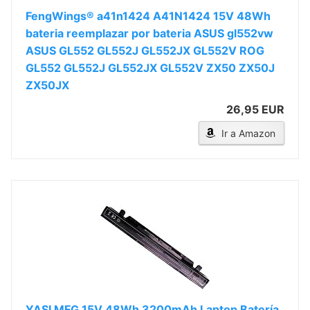
FengWings® a41n1424 A41N1424 15V 48Wh
bateria reemplazar por bateria ASUS gl552vw
ASUS GL552 GL552J GL552JX GL552V ROG
GL552 GL552J GL552JX GL552V ZX50 ZX50J
ZX50JX
26,95 EUR
Ir a Amazon
YASI MFG 15V 48Wh 3200mAh Laptop Batería