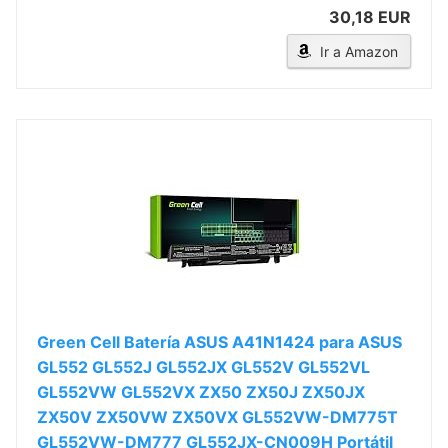
30,18 EUR
Ir a Amazon
Green Cell Batería ASUS A41N1424 para ASUS
GL552 GL552J GL552JX GL552V GL552VL
GL552VW GL552VX ZX50 ZX50J ZX50JX
ZX50V ZX50VW ZX50VX GL552VW-DM775T
GL552VW-DM777 GL552JX-CN009H Portátil