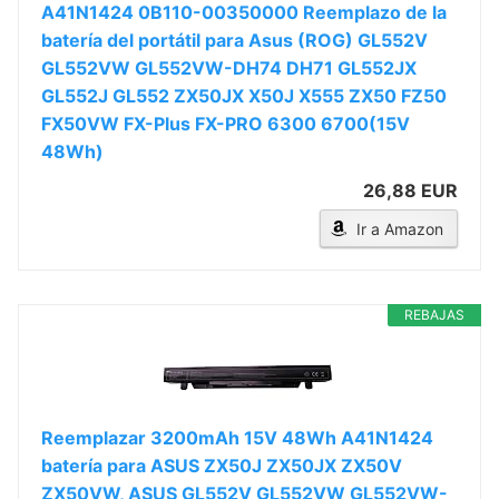
A41N1424 0B110-00350000 Reemplazo de la
batería del portátil para Asus (ROG) GL552V
GL552VW GL552VW-DH74 DH71 GL552JX
GL552J GL552 ZX50JX X50J X555 ZX50 FZ50
FX50VW FX-Plus FX-PRO 6300 6700(15V
48Wh)
26,88 EUR
Ir a Amazon
REBAJAS
Reemplazar 3200mAh 15V 48Wh A41N1424
batería para ASUS ZX50J ZX50JX ZX50V
ZX50VW, ASUS GL552V GL552VW GL552VW-