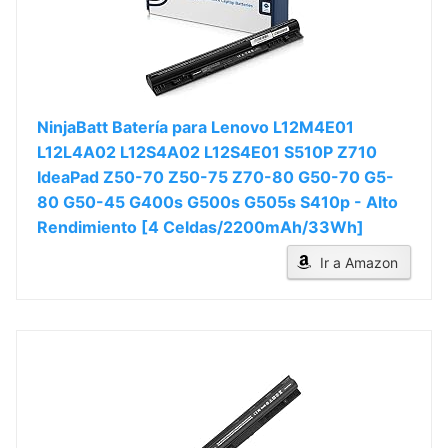
NinjaBatt Batería para Lenovo L12M4E01
L12L4A02 L12S4A02 L12S4E01 S510P Z710
IdeaPad Z50-70 Z50-75 Z70-80 G50-70 G5-
80 G50-45 G400s G500s G505s S410p - Alto
Rendimiento [4 Celdas/2200mAh/33Wh]
Ir a Amazon