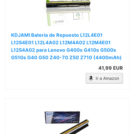
KDJAMI Batería de Repuesto L12L4E01
L12S4E01 L12L4A02 L12M4A02 L12M4E01
L12S4A02 para Lenovo G400s G410s G500s
G510s G40 G50 Z40-70 Z50 Z710 (4400mAh)
41,99 EUR
Ir a Amazon