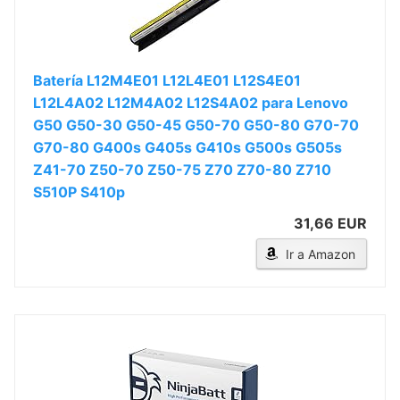
Batería L12M4E01 L12L4E01 L12S4E01
L12L4A02 L12M4A02 L12S4A02 para Lenovo
G50 G50-30 G50-45 G50-70 G50-80 G70-70
G70-80 G400s G405s G410s G500s G505s
Z41-70 Z50-70 Z50-75 Z70 Z70-80 Z710
S510P S410p
31,66 EUR
Ir a Amazon