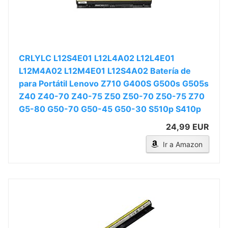
CRLYLC L12S4E01 L12L4A02 L12L4E01
L12M4A02 L12M4E01 L12S4A02 Batería de
para Portátil Lenovo Z710 G400S G500s G505s
Z40 Z40-70 Z40-75 Z50 Z50-70 Z50-75 Z70
G5-80 G50-70 G50-45 G50-30 S510p S410p
24,99 EUR
Ir a Amazon