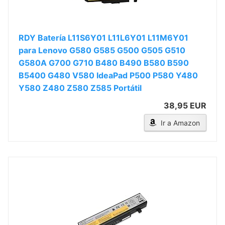
RDY Batería L11S6Y01 L11L6Y01 L11M6Y01
para Lenovo G580 G585 G500 G505 G510
G580A G700 G710 B480 B490 B580 B590
B5400 G480 V580 IdeaPad P500 P580 Y480
Y580 Z480 Z580 Z585 Portátil
38,95 EUR
Ir a Amazon