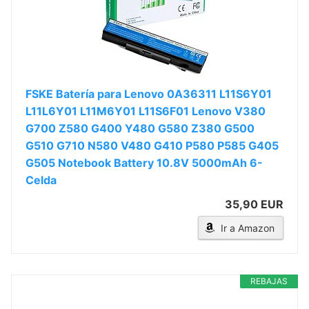
FSKE Batería para Lenovo 0A36311 L11S6Y01
L11L6Y01 L11M6Y01 L11S6F01 Lenovo V380
G700 Z580 G400 Y480 G580 Z380 G500
G510 G710 N580 V480 G410 P580 P585 G405
G505 Notebook Battery 10.8V 5000mAh 6-
Celda
35,90 EUR
Ir a Amazon
REBAJAS