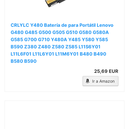
CRLYLC Y480 Batería de para Portátil Lenovo
G480 G485 G500 G505 G510 G580 G580A
G585 G700 G710 Y480A Y485 Y580 Y585
B590 Z380 Z480 Z580 Z585 L11S6Y01
L11L6F01 L11L6Y01 L11M6Y01 B480 B490
B580 B590
25,69 EUR
Ir a Amazon