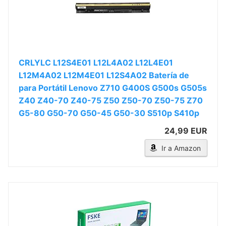
CRLYLC L12S4E01 L12L4A02 L12L4E01
L12M4A02 L12M4E01 L12S4A02 Batería de
para Portátil Lenovo Z710 G400S G500s G505s
Z40 Z40-70 Z40-75 Z50 Z50-70 Z50-75 Z70
G5-80 G50-70 G50-45 G50-30 S510p S410p
24,99 EUR
Ir a Amazon