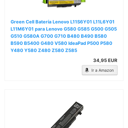
Green Cell Batería Lenovo L11S6Y01 L11L6Y01
L11M6Y01 para Lenovo G580 G585 G500 G505
G510 G580A G700 G710 B480 B490 B580
B590 B5400 G480 V580 IdeaPad P500 P580
Y480 Y580 Z480 Z580 Z585
34,95 EUR
Ir a Amazon