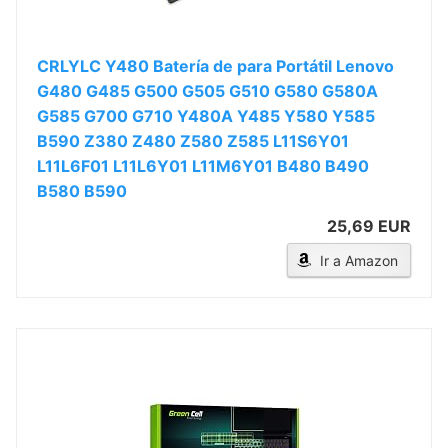
CRLYLC Y480 Batería de para Portátil Lenovo
G480 G485 G500 G505 G510 G580 G580A
G585 G700 G710 Y480A Y485 Y580 Y585
B590 Z380 Z480 Z580 Z585 L11S6Y01
L11L6F01 L11L6Y01 L11M6Y01 B480 B490
B580 B590
25,69 EUR
Ir a Amazon