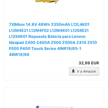
7XINbox 14.8V 48Wh 3350mAh L12L4K01
L12M4E21 L12M4F02 L12M4K01 L12S4E21
L12S4K01 Repuesto Batería para Lenovo
Ideapad Z400 Z400A Z500 Z500A Z410 Z510
P500 P400 Touch Series 4INR19/65-1
4INR19/66
32,99 EUR
Ir a Amazon