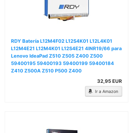
RDY Batería L12M4F02 L12S4K01 L12L4K01
L12M4E21 L12M4K01 L12S4E21 4INR19/66 para
Lenovo IdeaPad Z510 Z505 Z400 Z500
59400195 59400193 59400199 59400184
Z410 Z500A Z510 P500 Z400
32,95 EUR
Ir a Amazon