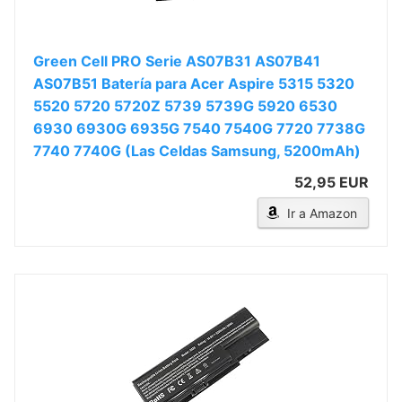
Green Cell PRO Serie AS07B31 AS07B41
AS07B51 Batería para Acer Aspire 5315 5320
5520 5720 5720Z 5739 5739G 5920 6530
6930 6930G 6935G 7540 7540G 7720 7738G
7740 7740G (Las Celdas Samsung, 5200mAh)
52,95 EUR
Ir a Amazon