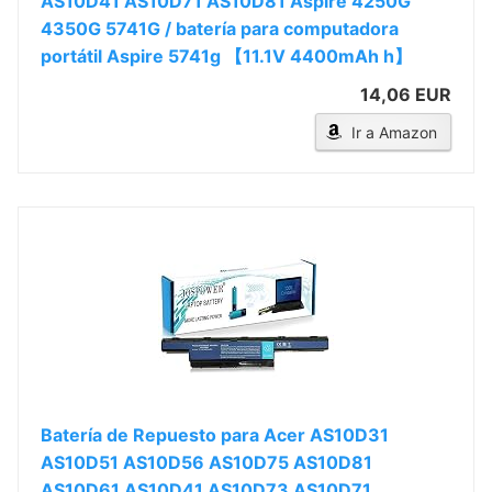
AS10D41 AS10D71 AS10D81 Aspire 4250G
4350G 5741G / batería para computadora
portátil Aspire 5741g 【11.1V 4400mAh h】
14,06 EUR
Ir a Amazon
Batería de Repuesto para Acer AS10D31
AS10D51 AS10D56 AS10D75 AS10D81
AS10D61 AS10D41 AS10D73 AS10D71