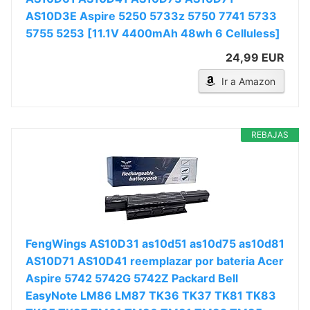
AS10D3E Aspire 5250 5733z 5750 7741 5733
5755 5253 [11.1V 4400mAh 48wh 6 Celluless]
24,99 EUR
Ir a Amazon
REBAJAS
FengWings AS10D31 as10d51 as10d75 as10d81
AS10D71 AS10D41 reemplazar por bateria Acer
Aspire 5742 5742G 5742Z Packard Bell
EasyNote LM86 LM87 TK36 TK37 TK81 TK83