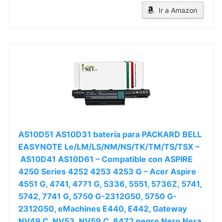
Ir a Amazon
AS10D51 AS10D31 batería para PACKARD BELL
EASYNOTE Le/LM/LS/NM/NS/TK/TM/TS/TSX –
AS10D41 AS10D61 – Compatible con ASPIRE
4250 Series 4252 4253 4253 G – Acer Aspire
4551 G, 4741, 4771 G, 5336, 5551, 5736Z, 5741,
5742, 7741 G, 5750 G-2312G50, 5750 G-
2312G50, eMachines E440, E442, Gateway
NV49 C, NV53, NV59 C, 8472 negro Nero Nera