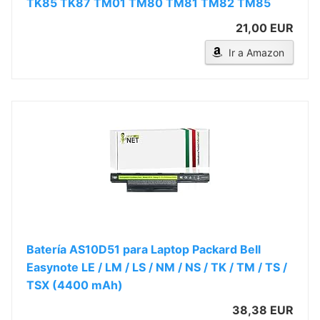
TK85 TK87 TM01 TM80 TM81 TM82 TM85
21,00 EUR
Ir a Amazon
Batería AS10D51 para Laptop Packard Bell
Easynote LE / LM / LS / NM / NS / TK / TM / TS /
TSX (4400 mAh)
38,38 EUR