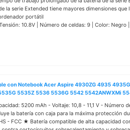
empo de trabajo prolongado de la batería de la serie
de la serie Extended tiene mayores dimensiones que l
ordenador portátil
ensión: 10.8V | Número de celdas: 9 | Color: Negro 
ible con Notebook Acer Aspire 4930ZG 4935 493
 5535G 5535Z 5536 5536G 5542 5542ANWXMi 55
cidad: 5200 mAh - Voltaje: 10,8 - 11,1 V - Número de
cluye la batería con caja para la máxima protección du
HS - FCC ★ Batería compatible de alta capacidad con
 contra cortocircuitos sobrecalentamiento y sobreca