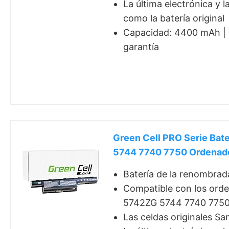
La última electrónica y 
como la batería original
Capacidad: 4400 mAh | T
garantía
Green Cell PRO Serie Ba
5744 7740 7750 Ordenador
Batería de la renombrad
Compatible con los ord
5742ZG 5744 7740 775
Las celdas originales Sa