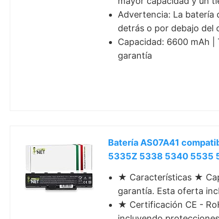
mayor capacidad y un ti
Advertencia: La batería 
detrás o por debajo del 
Capacidad: 6600 mAh | T
garantía
Batería AS07A41 compat
5335Z 5338 5340 5535
★ Características ★ Capa
garantía. Esta oferta in
★ Certificación CE - Ro
incluyendo protecciones