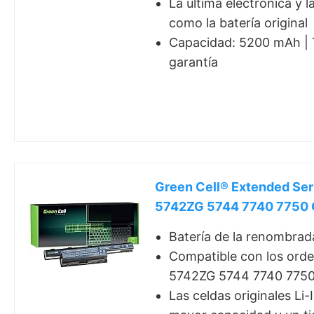
La última electrónica y 
como la batería original
Capacidad: 5200 mAh | T
garantía
Green Cell® Extended Se
5742ZG 5744 7740 7750 
Batería de la renombrad
Compatible con los ord
5742ZG 5744 7740 775
Las celdas originales Li